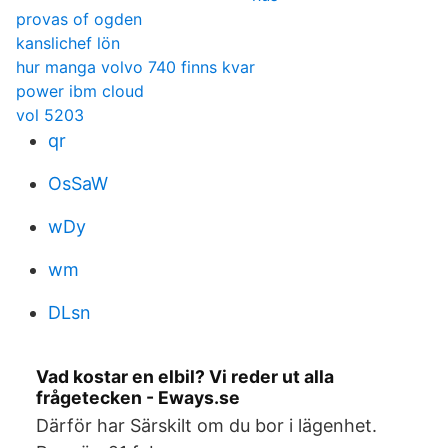
provas of ogden
kanslichef lön
hur manga volvo 740 finns kvar
power ibm cloud
vol 5203
qr
OsSaW
wDy
wm
DLsn
Vad kostar en elbil? Vi reder ut alla
frågetecken - Eways.se
Därför har Särskilt om du bor i lägenhet.