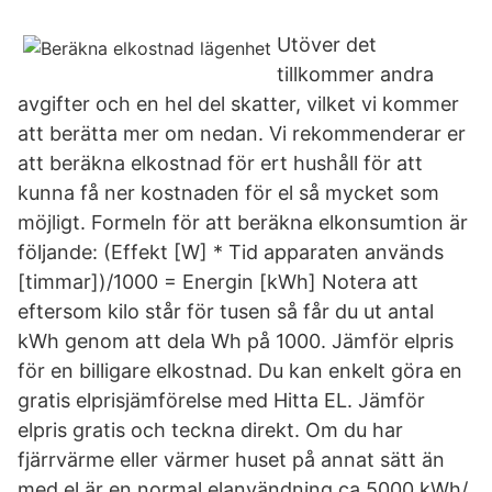
Utöver det
tillkommer andra
avgifter och en hel del skatter, vilket vi kommer
att berätta mer om nedan. Vi rekommenderar er
att beräkna elkostnad för ert hushåll för att
kunna få ner kostnaden för el så mycket som
möjligt. Formeln för att beräkna elkonsumtion är
följande: (Effekt [W] * Tid apparaten används
[timmar])/1000 = Energin [kWh] Notera att
eftersom kilo står för tusen så får du ut antal
kWh genom att dela Wh på 1000. Jämför elpris
för en billigare elkostnad. Du kan enkelt göra en
gratis elprisjämförelse med Hitta EL. Jämför
elpris gratis och teckna direkt. Om du har
fjärrvärme eller värmer huset på annat sätt än
med el är en normal elanvändning ca 5000 kWh/