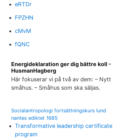
eRTDr
FPZHN
cMvM
fQNC
Energideklaration ger dig bättre koll -
HusmanHagberg
Här fokuserar vi på två av dem: – Nytt
småhus. – Småhus som ska säljas.
Socialantropologi fortsättningskurs lund
nantes ediktet 1685
Transformative leadership certificate
program