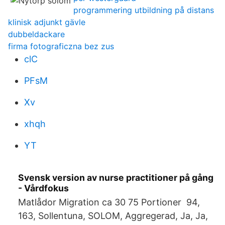
programmering utbildning på distans
klinisk adjunkt gävle
dubbeldackare
firma fotograficzna bez zus
clC
PFsM
Xv
xhqh
YT
Svensk version av nurse practitioner på gång
- Vårdfokus
Matlådor Migration ca 30 75 Portioner 94,
163, Sollentuna, SOLOM, Aggregerad, Ja, Ja,