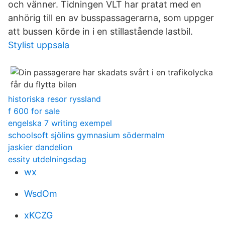
och vänner. Tidningen VLT har pratat med en
anhörig till en av busspassagerarna, som uppger
att bussen körde in i en stillastående lastbil.
Stylist uppsala
historiska resor ryssland
f 600 for sale
engelska 7 writing exempel
schoolsoft sjölins gymnasium södermalm
jaskier dandelion
essity utdelningsdag
wx
WsdOm
xKCZG