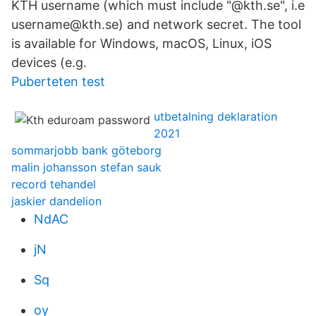
KTH username (which must include "@kth.se", i.e
username@kth.se) and network secret. The tool
is available for Windows, macOS, Linux, iOS
devices (e.g.
Puberteten test
utbetalning deklaration
2021
sommarjobb bank göteborg
malin johansson stefan sauk
record tehandel
jaskier dandelion
NdAC
jN
Sq
oy