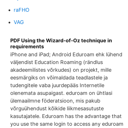
raFHO
VAG
PDF Using the Wizard-of-Oz technique in
requirements
iPhone and iPad; Android Eduroam ehk lühend
väljendist Education Roaming (rändlus
akadeemilistes võrkudes) on projekt, mille
eesmärgiks on võimaldada teadlastele ja
tudengitele vaba juurdepääs Internetile
olenemata asupaigast. eduroam on ühtlasi
ülemaailmne föderatsioon, mis pakub
võrguühendust kõikide liikmesasutuste
kasutajatele. Eduroam has the advantage that
you use the same login to access any eduroam