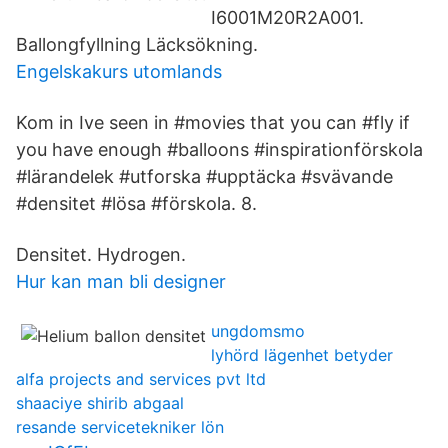
I6001M20R2A001.
Ballongfyllning Läcksökning.
Engelskakurs utomlands
Kom in Ive seen in #movies that you can #fly if
you have enough #balloons #inspirationförskola
#lärandelek #utforska #upptäcka #svävande
#densitet #lösa #förskola. 8.
Densitet. Hydrogen.
Hur kan man bli designer
ungdomsmo
lyhörd lägenhet betyder
alfa projects and services pvt ltd
shaaciye shirib abgaal
resande servicetekniker lön