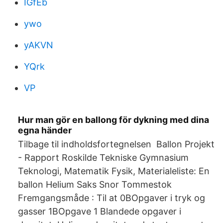
IGfEb
ywo
yAKVN
YQrk
VP
Hur man gör en ballong för dykning med dina
egna händer
Tilbage til indholdsfortegnelsen Ballon Projekt
- Rapport Roskilde Tekniske Gymnasium
Teknologi, Matematik Fysik, Materialeliste: En
ballon Helium Saks Snor Tommestok
Fremgangsmåde : Til at 0BOpgaver i tryk og
gasser 1BOpgave 1 Blandede opgaver i