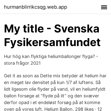
hurmanblirrikcsqg.web.app
My title - Svenska
Fysikersamfundet
Hur hög kan flyktiga heliumballonger flyga? -
stora frågor 2021
Get it as soon as Dette mix betyder at helium har
en meget lav densitet på kun 1/7 af luftens. Så
lidt ligesom olie flyder på vand, vil en heliumfyldt
ballon forsøge at ”flyde på ilt” og den svæver
derfor opad i et endeløst forsøg på at komme
oven på vores luft. Helium Ballon. 298 likes · 12